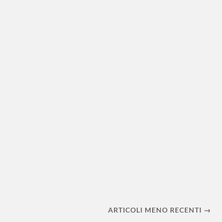
Manifestazione Notturna Donne
Catania, 25 Novembre 2017 Leggi l’articolo su
meridionews.it . fotografie di Giordano Pennisi
ARTICOLI MENO RECENTI →