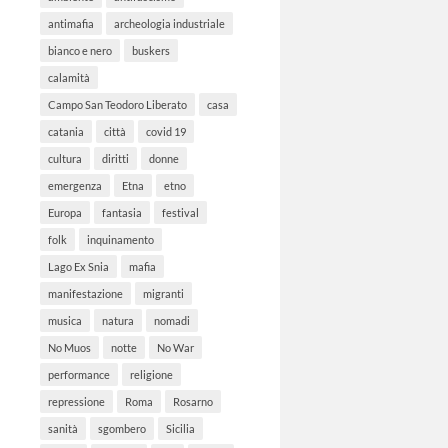
l’inquina
lavoro e f
antimafia
archeologia industriale
l’articolo 
bianco e nero
buskers
di Giordan
calamità
Campo San Teodoro Liberato
casa
catania
città
covid 19
cultura
diritti
donne
emergenza
Etna
etno
Europa
fantasia
festival
folk
inquinamento
Lago Ex Snia
mafia
manifestazione
migranti
musica
natura
nomadi
No Muos
notte
No War
performance
religione
repressione
Roma
Rosarno
sanità
sgombero
Sicilia