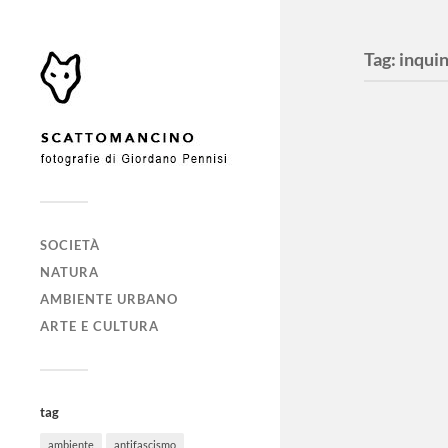
Tag:
inqui
SOCIETÀ
NATURA
AMBIENTE URBANO
Manife
ARTE E CULTURA
l’inqu
Petrol
Augusta, 2
tag
cittadini 
ambiente
antifascismo