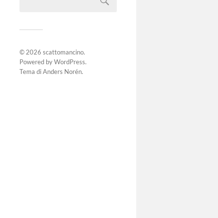
© 2026
scattomancino
.
Powered by
WordPress
.
Tema di
Anders Norén
.
No Mu
manife
Niscemi, 
Manifesta
Giordano P
template=
content/pl
gallery/pr
order_by=